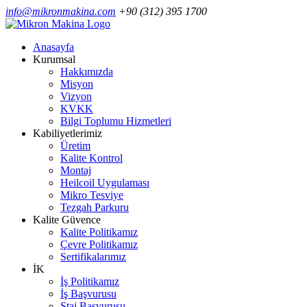
info@mikronmakina.com
+90 (312) 395 1700
Anasayfa
Kurumsal
Hakkımızda
Misyon
Vizyon
KVKK
Bilgi Toplumu Hizmetleri
Kabiliyetlerimiz
Üretim
Kalite Kontrol
Montaj
Heilcoil Uygulaması
Mikro Tesviye
Tezgah Parkuru
Kalite Güvence
Kalite Politikamız
Çevre Politikamız
Sertifikalarımız
İK
İş Politikamız
İş Başvurusu
Staj Başvurusu